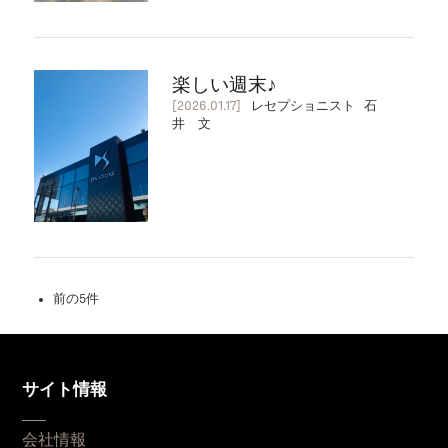
楽しい週末♪
[2026.01.17]
レセプショニスト 石
井 文
前の5件
サイト情報
会社情報